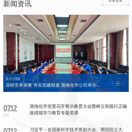
查看更多
新闻资讯
07-21 /
07-27 /
07-21 /
07-21 /
07-27 /
2026
2026
2026
2026
2026
天津渤海化学股份有限公司开展“重温红色经典，传承红色精神”主题党日、团日活动
天津渤海化学股份有限公司开展“重温红色经典，传承红色精神”主题党日、团日活动
深耕党务实务 夯实党建根基 渤海化学公司举办党组织书记、党务干部综合能力提升班
习近平在2026世界人工智能大会暨人工智能全球治理 高级别会议开幕式上的主旨讲话
习近平在2026世界人工智能大会暨人工智能全球治理 高级别会议开幕式上的主旨讲话
07.12
渤海化学党委召开警示教育大会暨树立和践行正确
政绩观学习教育专题党课
2026
07.12
习近平：在国家科学技术奖励大会、两院院士大