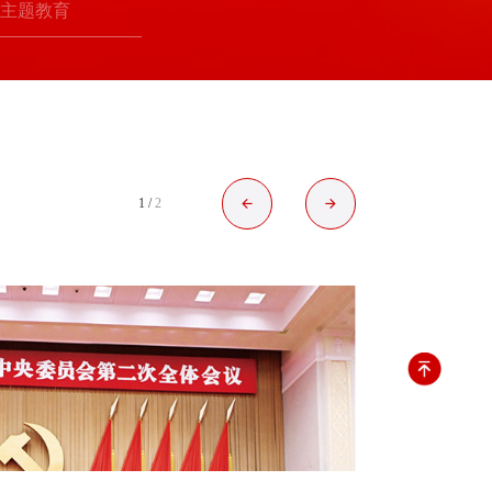
主题教育
1
/
2
03-26
/ 2024
习近平在湖
奋力谱写中