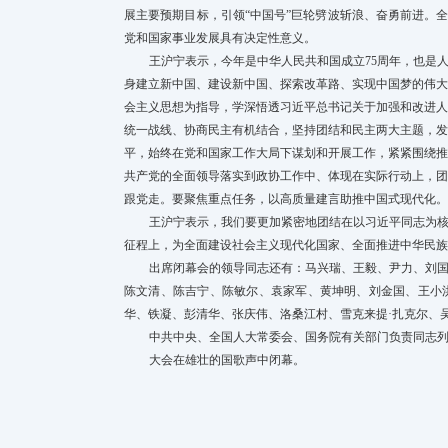
展主要预期目标，引领“中国号”巨轮劈波斩浪、奋勇前进。
党和国家事业发展具有决定性意义。
王沪宁表示，今年是中华人民共和国成立75周年，也是人
身建立新中国、建设新中国、探索改革路、实现中国梦的伟
会主义思想为指导，学深悟透习近平总书记关于加强和改进
统一战线、协商民主有机结合，坚持团结和民主两大主题，
平，始终在党和国家工作大局下谋划和开展工作，紧紧围绕
共产党的全面领导落实到政协工作中、体现在实际行动上，
跟党走。要聚焦重点任务，以高质量建言助推中国式现代化。
王沪宁表示，我们要更加紧密地团结在以习近平同志为
征程上，为全面建设社会主义现代化国家、全面推进中华民族
出席闭幕会的领导同志还有：马兴瑞、王毅、尹力、刘
陈文清、陈吉宁、陈敏尔、袁家军、黄坤明、刘金国、王小
华、铁凝、彭清华、张庆伟、洛桑江村、雪克来提·扎克尔、
中共中央、全国人大常委会、国务院有关部门负责同志
大会在雄壮的国歌声中闭幕。