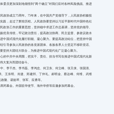
全体委员更加深刻地领悟到“两个确立”对我们应对各种风险挑战、推进
民政协成立75周年。75年来，在中国共产党领导下，人民政协积极投
大实践，走过了辉煌历程。人民政协要坚持以习近平新时代中国特色社
人民政协工作的重要思想，坚持稳中求进工作总基调，坚持党的领导、
发扬优良传统，牢记政治责任，提高政治协商、民主监督、参政议政水
推进中国式现代化履行职能、凝心聚力。要提高政治站位，把坚持中国
团结引导参加人民政协的各党派团体、各族各界人士坚定不移听党话、
要坚持大团结大联合，为推进中国式现代化广泛凝心聚力。
核心的中共中央周围，把实干、责任、担当书写在推进中国式现代化新
伟大复兴而团结奋斗。
国中、李干杰、李书磊、李鸿忠、何卫东、何立峰、张又侠、张国清、
洪、王东明、肖捷、郑建邦、丁仲礼、郝明金、蔡达峰、何维、武维
吴政隆、谌贻琴、张军、应勇等。
列席闭幕会。外国驻华使节、海外华侨等应邀参加闭幕会。