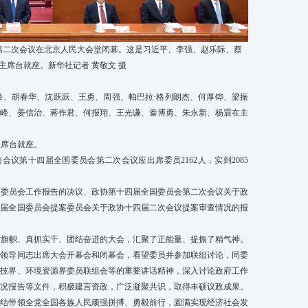
会第二次会议在北京人民大会堂闭幕。这是习近平、李强、赵乐际、蔡
主席台就座。新华社记者 黄敬文 摄
峰、胡春华、沈跃跃、王勇、周强、帕巴拉·格列朗杰、何厚铧、梁振
东峰、姜信治、蒋作君、何报翔、王光谦、秦博勇、朱永新、杨震在主
主席台就座。
议第十四届全国委员会第二次会议应出席委员2162人，实到2085
务委员会工作报告的决议、政协第十四届全国委员会第二次会议关于政
四届全国委员会提案委员会关于政协十四届二次会议提案审查情况的报
举旗帜、真抓实干、团结奋进的大会，汇聚了正能量、提振了精气神。
家领导同志出席大会开幕会和闭幕会，看望委员并参加联组讨论，同委
科技界、环境资源界委员联组会等的重要讲话精神，深入讨论政府工作
情况报告等文件，积极建言资政，广泛凝聚共识，取得丰硕议政成果。
团结带领全党全国各族人民顽强拼搏、勇毅前行，圆满实现经济社会发