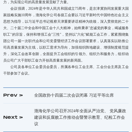
力，为实现公司的高质量发展贡献了力量。
会议强调，2024年是中华人民共和国成立75周年，是京津冀协同发展重大国
家战略实施10周年，渤海化学公司各级工会要以习近平新时代中国特色社会主义
思想为指导，以习近平总书记视察天津重要讲话精神为统领，深入贯彻党的二十
大、二十届二中全会和中国工会十八大精神，始终秉承"忠诚党的事业，竭诚服务
职工"的宗旨，保持和增强工会"三性"，坚持以"六化"赋能工会工作，紧紧围绕集
团公司一届一次职代会和公司党委暨经济工作会议部署要求，认真落实以助推公
司高质量发展为主线，以职工需求为导向，加强组织阵地建设、增强制度规范提
升，深化工会改革创新，全面提升工会组织的引领力、组织力和服务力，组织动
员公司广大干部职工奋力开创高质量发展的新局面。
公司及各单位工会委员会委员，所属各单位工会主席、工会分会主席及工会
干部参加了会议。
Prev >
全国政协十四届二次会议闭幕 习近平等出席
渤海化学公司召开2024年全面从严治党、 党风廉政
Next >
建设和反腐败工作推动会暨警示教育、纪检工作会
议