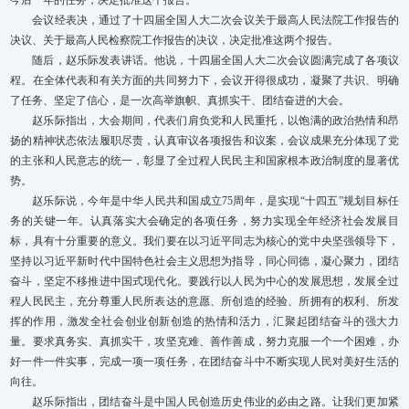
会议经表决，通过了十四届全国人大二次会议关于最高人民法院工作报告的
决议、关于最高人民检察院工作报告的决议，决定批准这两个报告。
随后，赵乐际发表讲话。他说，十四届全国人大二次会议圆满完成了各项议
程。在全体代表和有关方面的共同努力下，会议开得很成功，凝聚了共识、明确
了任务、坚定了信心，是一次高举旗帜、真抓实干、团结奋进的大会。
赵乐际指出，大会期间，代表们肩负党和人民重托，以饱满的政治热情和昂
扬的精神状态依法履职尽责，认真审议各项报告和议案，会议成果充分体现了党
的主张和人民意志的统一，彰显了全过程人民民主和国家根本政治制度的显著优
势。
赵乐际说，今年是中华人民共和国成立75周年，是实现“十四五”规划目标任
务的关键一年。认真落实大会确定的各项任务，努力实现全年经济社会发展目
标，具有十分重要的意义。我们要在以习近平同志为核心的党中央坚强领导下，
坚持以习近平新时代中国特色社会主义思想为指导，同心同德，凝心聚力，团结
奋斗，坚定不移推进中国式现代化。要践行以人民为中心的发展思想，发展全过
程人民民主，充分尊重人民所表达的意愿、所创造的经验、所拥有的权利、所发
挥的作用，激发全社会创业创新创造的热情和活力，汇聚起团结奋斗的强大力
量。要求真务实、真抓实干，攻坚克难、善作善成，努力克服一个一个困难，办
好一件一件实事，完成一项一项任务，在团结奋斗中不断实现人民对美好生活的
向往。
赵乐际指出，团结奋斗是中国人民创造历史伟业的必由之路。让我们更加紧