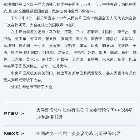
密地团结在以习近平同志为核心的党中央周围，万众一心，拼搏奋进，为以中国
式现代化全面推进强国建设、民族复兴伟业而不懈奋斗。
下午3时31分，赵乐际宣布：中华人民共和国第十四届全国人民代表大会第
二次会议闭幕。大会在雄壮的国歌声中结束。
在主席台就座的还有：马兴瑞、王毅、尹力、石泰峰、刘国中、李干杰、李
书磊、何卫东、何立峰、张又侠、张国清、陈文清、陈吉宁、陈敏尔、袁家军、
黄坤明、刘金国、王小洪、吴政隆、谌贻琴、张军、应勇、胡春华、沈跃跃、王
勇、帕巴拉·格列朗杰、何厚铧、梁振英、巴特尔、苏辉、邵鸿、陈武、穆虹、咸
辉、王东峰、姜信治、蒋作君、何报翔、王光谦、秦博勇、朱永新、杨震，以及
中央军委委员刘振立、苗华、张升民等。
中央和国家机关有关部门、解放军有关单位和武警部队、各人民团体有关负
责人列席或旁听了大会。
外国驻华使节旁听了大会。
天津渤海化学股份有限公司党委理论学习中心组举
Prev >
办专题读书班
Next >
全国政协十四届二次会议闭幕 习近平等出席