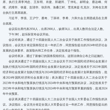
席、执行主席李鸿忠、王东明、肖捷、郑建邦、丁仲礼、郝明金、蔡达峰、何
维、武维华、铁凝、彭清华、张庆伟、洛桑江村、雪克来提·扎克尔、刘奇在主席
台执行主席席就座。
习近平、李强、王沪宁、蔡奇、丁薛祥、李希、六和大会主席团成员在主席
台就座。
会议应出席代表2956人，出席2900人，缺席56人，出席人数符合法定人数。
下午3时，赵乐际宣布会议开始。
会议经表决，通过了十四届全国人大二次会议关于政府工作报告的决议。决
议指出，会议充分肯定国务院过去一年的工作，同意报告提出的2024年经济社会
发展的总体要求、政策取向和工作任务，决定批准这个报告。
会议经表决，通过了新修订的国务院组织法。这部法律自公布之日起施行。
会议表决通过了十四届全国人大二次会议关于2023年国民经济和社会发展计
划执行情况与2024年国民经济和社会发展计划的决议，决定批准关于2023年国民
经济和社会发展计划执行情况与2024年国民经济和社会发展计划草案的报告，批
准2024年国民经济和社会发展计划；表决通过了十四届全国人大二次会议关于
2023年中央和地方预算执行情况与2024年中央和地方预算的决议，决定批准关于
2023年中央和地方预算执行情况与2024年中央和地方预算草案的报告，批准2024
年中央预算。
会议表决通过了十四届全国人大二次会议关于全国人大常委会工作报告的决
议。决议指出，会议充分肯定全国人大常委会过去一年的工作，同意报告提出的
今后一年的任务，决定批准这个报告。