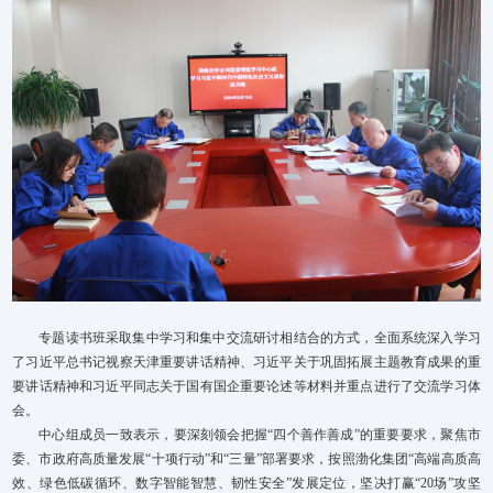
专题读书班采取集中学习和集中交流研讨相结合的方式，全面系统深入学习
了习近平总书记视察天津重要讲话精神、习近平关于巩固拓展主题教育成果的重
要讲话精神和习近平同志关于国有国企重要论述等材料并重点进行了交流学习体
会。
中心组成员一致表示，要深刻领会把握“四个善作善成”的重要要求，聚焦市
委、市政府高质量发展“十项行动”和“三量”部署要求，按照渤化集团“高端高质高
效、绿色低碳循环、数字智能智慧、韧性安全”发展定位，坚决打赢“20场”攻坚