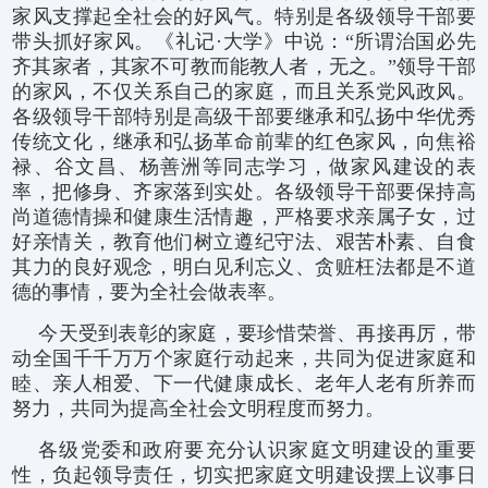
家风支撑起全社会的好风气。特别是各级领导干部要
带头抓好家风。《礼记·大学》中说：“所谓治国必先
齐其家者，其家不可教而能教人者，无之。”领导干部
的家风，不仅关系自己的家庭，而且关系党风政风。
各级领导干部特别是高级干部要继承和弘扬中华优秀
传统文化，继承和弘扬革命前辈的红色家风，向焦裕
禄、谷文昌、杨善洲等同志学习，做家风建设的表
率，把修身、齐家落到实处。各级领导干部要保持高
尚道德情操和健康生活情趣，严格要求亲属子女，过
好亲情关，教育他们树立遵纪守法、艰苦朴素、自食
其力的良好观念，明白见利忘义、贪赃枉法都是不道
德的事情，要为全社会做表率。
今天受到表彰的家庭，要珍惜荣誉、再接再厉，带
动全国千千万万个家庭行动起来，共同为促进家庭和
睦、亲人相爱、下一代健康成长、老年人老有所养而
努力，共同为提高全社会文明程度而努力。
各级党委和政府要充分认识家庭文明建设的重要
性，负起领导责任，切实把家庭文明建设摆上议事日