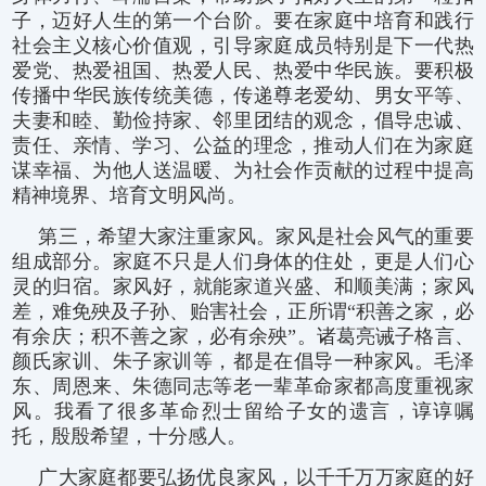
子，迈好人生的第一个台阶。要在家庭中培育和践行
社会主义核心价值观，引导家庭成员特别是下一代热
爱党、热爱祖国、热爱人民、热爱中华民族。要积极
传播中华民族传统美德，传递尊老爱幼、男女平等、
夫妻和睦、勤俭持家、邻里团结的观念，倡导忠诚、
责任、亲情、学习、公益的理念，推动人们在为家庭
谋幸福、为他人送温暖、为社会作贡献的过程中提高
精神境界、培育文明风尚。
第三，希望大家注重家风。家风是社会风气的重要
组成部分。家庭不只是人们身体的住处，更是人们心
灵的归宿。家风好，就能家道兴盛、和顺美满；家风
差，难免殃及子孙、贻害社会，正所谓“积善之家，必
有余庆；积不善之家，必有余殃”。诸葛亮诫子格言、
颜氏家训、朱子家训等，都是在倡导一种家风。毛泽
东、周恩来、朱德同志等老一辈革命家都高度重视家
风。我看了很多革命烈士留给子女的遗言，谆谆嘱
托，殷殷希望，十分感人。
广大家庭都要弘扬优良家风，以千千万万家庭的好