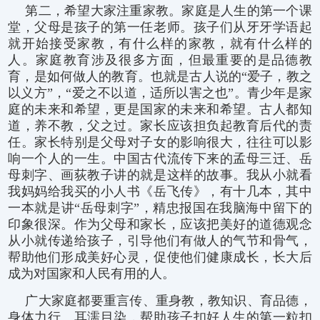
第二，希望大家注重家教。家庭是人生的第一个课
堂，父母是孩子的第一任老师。孩子们从牙牙学语起
就开始接受家教，有什么样的家教，就有什么样的
人。家庭教育涉及很多方面，但最重要的是品德教
育，是如何做人的教育。也就是古人说的“爱子，教之
以义方”，“爱之不以道，适所以害之也”。青少年是家
庭的未来和希望，更是国家的未来和希望。古人都知
道，养不教，父之过。家长应该担负起教育后代的责
任。家长特别是父母对子女的影响很大，往往可以影
响一个人的一生。中国古代流传下来的孟母三迁、岳
母刺字、画荻教子讲的就是这样的故事。我从小就看
我妈妈给我买的小人书《岳飞传》，有十几本，其中
一本就是讲“岳母刺字”，精忠报国在我脑海中留下的
印象很深。作为父母和家长，应该把美好的道德观念
从小就传递给孩子，引导他们有做人的气节和骨气，
帮助他们形成美好心灵，促使他们健康成长，长大后
成为对国家和人民有用的人。
广大家庭都要重言传、重身教，教知识、育品德，
身体力行、耳濡目染，帮助孩子扣好人生的第一粒扣