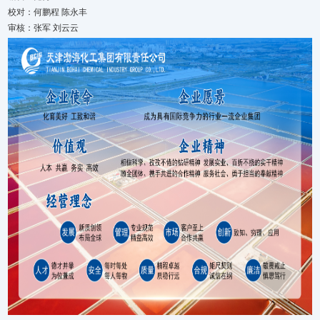
校对：何鹏程 陈永丰
审核：张军 刘云云