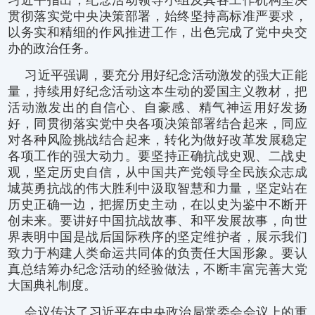
贯彻落实党中央决策部署，始终坚持高标准严要求，
以务实和精细的作风推进工作，出色完成了党中央交
办的政治任务。
习近平强调，要充分用好纪念活动激发的强大正能
量，持续用好纪念活动这本生动的爱国主义教材，把
活动激发出的自信心、自豪感、精气神运用好发扬
好，同贯彻落实党中央各项决策部署结合起来，同应
对各种风险挑战结合起来，转化为做好改革发展稳定
各项工作的强大动力。要坚持正确抗战史观、二战史
观，坚定历史自信，从中国共产党领导全民族众志成
城英勇抗战的伟大胜利中汲取智慧和力量，坚定站在
历史正确一边，把握历史主动，在以史为鉴中不断开
创未来。要讲好中国抗战故事、和平发展故事，向世
界表明中国是战后国际秩序的坚定维护者，展示我们
致力于构建人类命运共同体的负责任大国形象。要认
真总结筹办纪念活动的经验做法，不断丰富完善大党
大国典礼制度。
会议传达了习近平在中央政治局常委会会议上的重