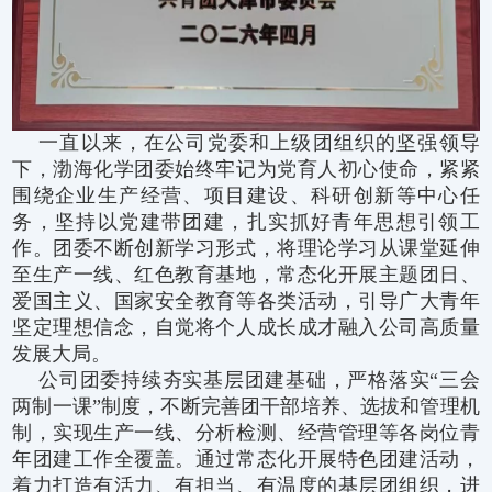
一直以来，在公司党委和上级团组织的坚强领导
下，渤海化学团委始终牢记为党育人初心使命，紧紧
围绕企业生产经营、项目建设、科研创新等中心任
务，坚持以党建带团建，扎实抓好青年思想引领工
作。团委不断创新学习形式，将理论学习从课堂延伸
至生产一线、红色教育基地，常态化开展主题团日、
爱国主义、国家安全教育等各类活动，引导广大青年
坚定理想信念，自觉将个人成长成才融入公司高质量
发展大局。
公司团委持续夯实基层团建基础，严格落实“三会
两制一课”制度，不断完善团干部培养、选拔和管理机
制，实现生产一线、分析检测、经营管理等各岗位青
年团建工作全覆盖。通过常态化开展特色团建活动，
着力打造有活力、有担当、有温度的基层团组织，进