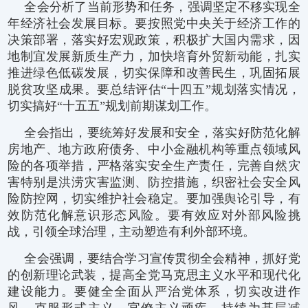
全会分析了当前形势和任务，强调坚定不移实现全
年经济社会发展目标。要按照党中央关于经济工作的
决策部署，落实好宏观政策，积极扩大国内需求，因
地制宜发展新质生产力，加快培育外贸新动能，扎实
推进绿色低碳发展，切实保障和改善民生，巩固拓展
脱贫攻坚成果。要总结评估“十四五”规划落实情况，
切实搞好“十五五”规划前期谋划工作。
全会指出，要统筹好发展和安全，落实好防范化解
房地产、地方政府债务、中小金融机构等重点领域风
险的各项举措，严格落实安全生产责任，完善自然灾
害特别是洪涝灾害监测、防控措施，织密社会安全风
险防控网，切实维护社会稳定。要加强舆论引导，有
效防范化解意识形态风险。要有效应对外部风险挑
战，引领全球治理，主动塑造有利外部环境。
全会强调，要结合学习宣传贯彻全会精神，抓好党
的创新理论武装，提高全党马克思主义水平和现代化
建设能力。要健全全面从严治党体系，切实改进作
风，克服形式主义、官僚主义顽疾，持续为基层减