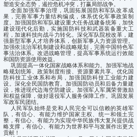
塑造安全态势，遏控危机冲突，打赢局部战争。
全面加强军事治理，巩固拓展国防和军队改革成
果，完善军事力量结构编成，体系优化军事政策制
度。加强国防和军队建设重大任务战建备统筹，加快
建设现代化后勤，实施国防科技和武器装备重大工
程，加速科技向战斗力转化。深化军队院校改革，建
强新型军事人才培养体系，创新军事人力资源管理。
加强依法治军机制建设和战略规划，完善中国特色军
事法治体系。改进战略管理，提高军事系统运行效能
和国防资源使用效益。
巩固提高一体化国家战略体系和能力。加强军地战
略规划统筹、政策制度衔接、资源要素共享。优化国
防科技工业体系和布局，加强国防科技工业能力建
设。深化全民国防教育。加强国防动员和后备力量建
设，推进现代边海空防建设。加强军人军属荣誉激励
和权益保障，做好退役军人服务保障工作。巩固发展
军政军民团结。
人民军队始终是党和人民完全可以信赖的英雄军
队，有信心、有能力维护国家主权、统一和领土完
整，有信心、有能力为实现中华民族伟大复兴提供战
略支撑，有信心、有能力为世界和平与发展作出更大
贡献！