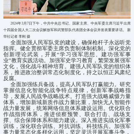
2024年3月7日下午，中共中央总书记、国家主席、中央军委主席习近平出席
十四届全国人大二次会议解放军和武警部队代表团全体会议并发表重要讲话。 新
华社记者 李刚 摄
全面加强人民军队党的建设，确保枪杆子永远听党
指挥。健全贯彻军委主席负责制体制机制。深化党的
创新理论武装，开展“学习强军思想、建功强军事
业”教育实践活动。加强军史学习教育，繁荣发展强军
文化，强化战斗精神培育。建强人民军队党的组织体
系，推进政治整训常态化制度化，持之以恒正风肃纪
反腐。
全面加强练兵备战，提高人民军队打赢能力。研究
掌握信息化智能化战争特点规律，创新军事战略指
导，发展人民战争战略战术。打造强大战略威慑力量
体系，增加新域新质作战力量比重，加快无人智能作
战力量发展，统筹网络信息体系建设运用。优化联合
作战指挥体系，推进侦察预警、联合打击、战场支
撑、综合保障体系和能力建设。深入推进实战化军事
训练，深化联合训练、对抗训练、科技练兵。加强军
事力量常态化多样化运用，坚定灵活开展军事斗争，